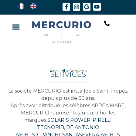
Accueil
»
Services
SERVICES
La société MERCURIO est installée à Saint-Tropez
depuis plus de 30 ans.
Après avoir distribué les célèbres APREA MARE,
MERCURIO représente aujourd’hui les
marques
SOLARIS POWER
,
PIRELLI
TECNORIB
,
DE ANTONIO
YACHTS
,
CRANCHI
,
SANTASEVERA YACHTS.